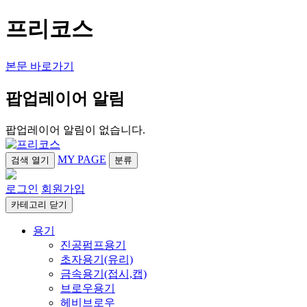
프리코스
본문 바로가기
팝업레이어 알림
팝업레이어 알림이 없습니다.
MY PAGE
검색
열기
분류
로그인
회원가입
카테고리
닫기
용기
진공펌프용기
초자용기(유리)
금속용기(접시,캡)
브로우용기
헤비브로우