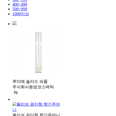
400~499
500~999
1000이상
루미떼 솔리드 퍼퓸
주식회사동방코스메틱
4g
올리브 걸이형 향기주머니