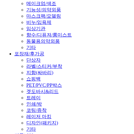
메이크업/색조
기능성/의약외품
마스크팩/모델링
비누/입욕제
임상기관
향수/디퓨져/룸미스트
동물용의약외품
기타
포장재/후가공
단상자
라벨/스티커/부착
지함(싸바리)
쇼핑백
PET/PVC/PP박스
겟도바시&리드
트레이
인쇄/박
코팅/증착
레이저 마킹
디자인(패키지)
기타