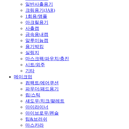
일반사출용기
크림용기(JAR)
1회용/앰플
아크릴용기
사출캡
금속용내캡
알루미늄캡
용기박킹
실링지
마스크팩/파우치/충진
시트/외주
기타
메이크업
컴팩트/에어쿠션
파우더/패드용기
립/스틱
섀도우/치크/팔레트
아이라이너
아이브로우/펜슬
팁&브러쉬
마스카라