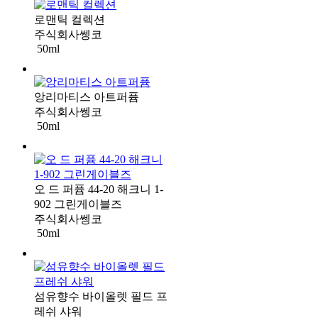
로맨틱 컬렉션
주식회사쎙코
50ml
앙리마티스 아트퍼퓸
주식회사쎙코
50ml
오 드 퍼퓸 44-20 해크니 1-
902 그린게이블즈
주식회사쎙코
50ml
섬유향수 바이올렛 필드 프
레쉬 샤워