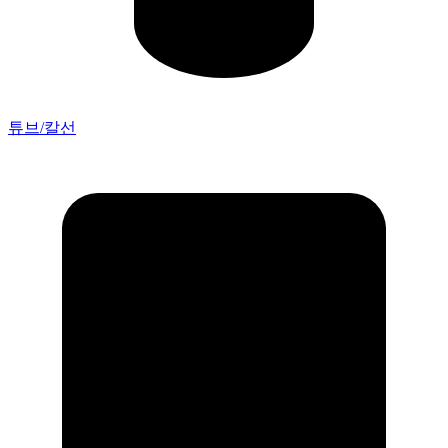
튜브/칼선