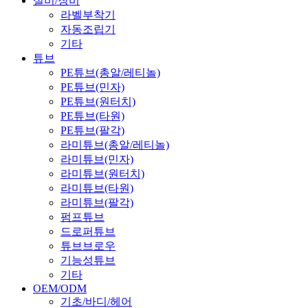
설비/장비
라벨부착기
자동조립기
기타
튜브
PE튜브(총알/레티놀)
PE튜브(민자)
PE튜브(원터치)
PE튜브(타원)
PE튜브(팔각)
라미튜브(총알/레티놀)
라미튜브(민자)
라미튜브(원터치)
라미튜브(타원)
라미튜브(팔각)
펌프튜브
드로퍼튜브
튜브브로우
기능성튜브
기타
OEM/ODM
기초/바디/헤어