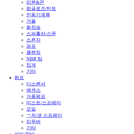
리본&끈
립글로즈/틴트
진동기계류
거울
화장솜
스파출러/스푼
스폰지
퍼프
클렌징
NBR 팁
집게
기타
펌프
디스펜서
에센스
거품펌프
미스트/스프레이
오일
ㄱ자/코 스프레이
리무버
기타