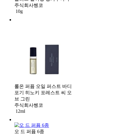
주식회사쎙코
10g
롤온 퍼퓸 오일 퍼스트 바디
포기 히노키 포레스트 씨 오
브 그린
주식회사쎙코
12ml
오 드 퍼퓸 6종