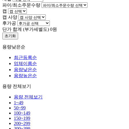
파이/최소주문수량
캡
캡 사양
후가공
단가 합계
(부가세별도)
0
원
초기화
용량낮은순
최근등록순
업체이름순
용량낮은순
용량높은순
용량 전체보기
용량 전체보기
1~49
50~99
100~149
150~199
200~299
300~399