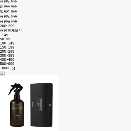
용량낮은순
최근등록순
업체이름순
용량낮은순
용량높은순
200~299
용량 전체보기
1~49
50~99
100~149
150~199
200~299
300~399
400~499
500~999
1000이상