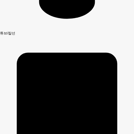
튜브/칼선