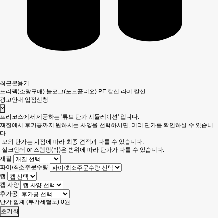
최근본용기
프리팩(소량구매)
블로그(포트폴리오)
PE 칼선
라미 칼선
광고안내
입점신청
×
프리코스에서 제공하는 '튜브 단가 시뮬레이션' 입니다.
재질에서 후가공까지 원하시는 사양을 선택하시면, 미리 단가를 확인하실 수 있습니
다.
-모의 단가는 시점에 따라 최종 견적과 다를 수 있습니다.
-실크인쇄 or 스템핑(박)은 범위에 따라 단가가 다를 수 있습니다.
재질
파이/최소주문수량
캡
캡 사양
후가공
단가 합계
(부가세별도)
0
원
초기화