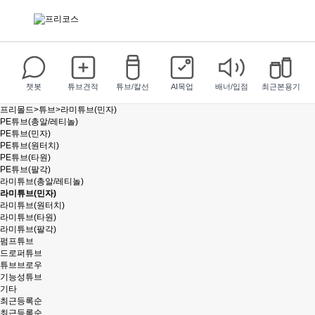
챗봇
튜브견적
튜브/칼선
AI목업
배너/입점
최근본용기
프리몰드
>
튜브
>
라미튜브(민자)
PE튜브(총알/레티놀)
PE튜브(민자)
PE튜브(원터치)
PE튜브(타원)
PE튜브(팔각)
라미튜브(총알/레티놀)
라미튜브(민자)
라미튜브(원터치)
라미튜브(타원)
라미튜브(팔각)
펌프튜브
드로퍼튜브
튜브브로우
기능성튜브
기타
최근등록순
최근등록순