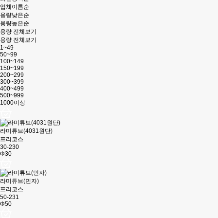
업체이름순
용량낮은순
용량높은순
용량 전체보기
용량 전체보기
1~49
50~99
100~149
150~199
200~299
300~399
400~499
500~999
1000이상
라미튜브(4031원단)
프리코스
30-230
Φ30
라미튜브(민자)
프리코스
50-231
Φ50